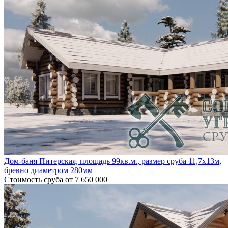
Дом-баня Питерская, площадь 99кв.м., размер сруба 11,7х13м,
бревно диаметром 280мм
Стоимость сруба
от 7 650 000