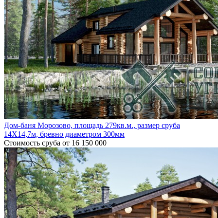
Дом-баня Морозово, площадь 279кв.м., размер сруба
14Х14,7м, бревно диаметром 300мм
Стоимость сруба
от 16 150 000