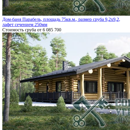
Дом-баня Парабель, площадь 75кв.м., размер сруба 9,2х9,2,
лафет сечением 250мм
Стоимость сруба
от 6 085 700