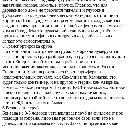
заказчика, подвал, цоколь, и прочие. Главное, что для
деревянного дома не требуется тяжелый и глубокий
фундамент, так дерево очень легкий материал в отличие от
кирпича. План фундамента и рекомендации закладывается на
стадии проектирования, и делать любые фундаменты можно
круглый год. Мы это делаем либо своими силами, либо с
привлечением профильных подрядчиков, либо заказчик
делает это самостоятельно.
5
Транспортировка сруба
По окончании изготовления сруба, все бревна нумеруются
согласно проекту, сруб разбирается, и грузится на машину или
в контейнер. Способ доставки сруба зависит от
местоположения заказчика, если вы находитесь в России,
Европе или Азии, вероятно это будет евро-фура, в
исключительных случаях, как Сахалин или Камчатка, это
будет только контейнер, и на другой материк, как Америка,
тоже только контейнером. Вагоном РЖД тоже можно, но тоже
в особо исключительных случаях, которых не много,
например на крайний север, где нет дорог для машин, но есть
ветка РЖД, и такое тоже бывает.
6
Возведение сруба
Бригада из 3-5 человек устанавливает сруб на фундамент при
помощи автокрана, либо мы пригоняем свой если это не
далеко, либо заказываем на месте. Заказчик организовывает