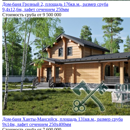
Дом-баня Грозный 2, площадь 176кв.м., размер сруба
9,4х12,6м, лафет сечением 250мм
Стоимость сруба
от 9 500 000
Дом-баня Ханты-Мансийск, площадь 131кв.м., размер сруба
9х14м, лафет сечением 250х400мм
Стоимость сруба
от 7 600 000