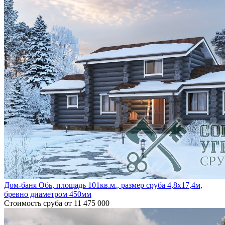
Дом-баня Обь, площадь 101кв.м., размер сруба 4,8х17,4м,
бревно диаметром 450мм
Стоимость сруба
от 11 475 000