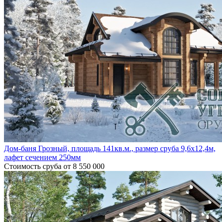
Дом-баня Грозный, площадь 141кв.м., размер сруба 9,6х12,4м,
лафет сечением 250мм
Стоимость сруба
от 8 550 000