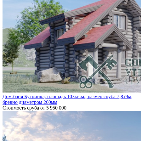
Дом-баня Бугринка, площадь 103кв.м., размер сруба 7,8х9м,
бревно диаметром 260мм
Стоимость сруба
от 5 950 000