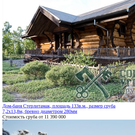
Дом-баня Стерлитамак, площадь 133в.м., размер сруба
7,2х13,8м, бревно диаметром 280мм
Стоимость сруба
от 11 390 000