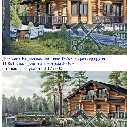
Дом-баня Киржачка, площадь 192кв.м., размер сруба
11,8х15,5м, бревно диаметром 300мм
Стоимость сруба
от 13 175 000