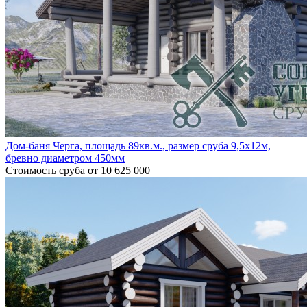
Дом-баня Черга, площадь 89кв.м., размер сруба 9,5х12м,
бревно диаметром 450мм
Стоимость сруба
от 10 625 000