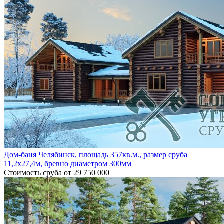
Дом-баня Челябинск, площадь 357кв.м., размер сруба
11,2х27,4м, бревно диаметром 300мм
Стоимость сруба
от 29 750 000