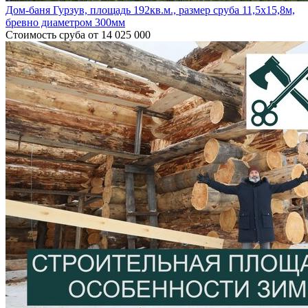
Дом-баня Гурзув, площадь 192кв.м., размер сруба 11,5х15,8м,
бревно диаметром 300мм
Стоимость сруба
от 14 025 000