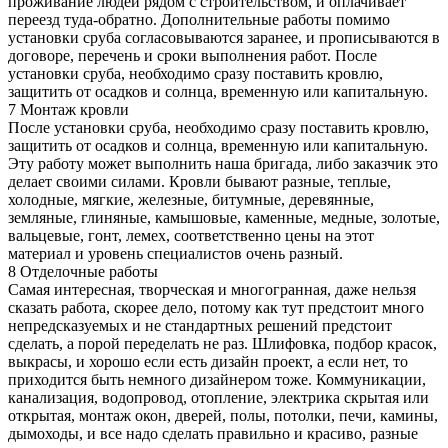
проживание людей рядом с строительством, и оплачивает
переезд туда-обратно. Дополнительные работы помимо
установки сруба согласовываются заранее, и прописываются в
договоре, перечень и сроки выполнения работ. После
установки сруба, необходимо сразу поставить кровлю,
защитить от осадков и солнца, временную или капитальную.
7
Монтаж кровли
После установки сруба, необходимо сразу поставить кровлю,
защитить от осадков и солнца, временную или капитальную.
Эту работу может выполнить наша бригада, либо заказчик это
делает своими силами. Кровли бывают разные, теплые,
холодные, мягкие, железные, битумные, деревянные,
земляные, глиняные, камышовые, каменные, медные, золотые,
вальцевые, гонт, лемех, соответственно цены на этот
материал и уровень специалистов очень разный.
8
Отделочные работы
Самая интересная, творческая и многогранная, даже нельзя
сказать работа, скорее дело, потому как тут предстоит много
непредсказуемых и не стандартных решений предстоит
сделать, а порой переделать не раз. Шлифовка, подбор красок,
выкрасы, и хорошо если есть дизайн проект, а если нет, то
приходится быть немного дизайнером тоже. Коммуникации,
канализация, водопровод, отопление, электрика скрытая или
открытая, монтаж окон, дверей, полы, потолки, печи, камины,
дымоходы, и все надо сделать правильно и красиво, разные