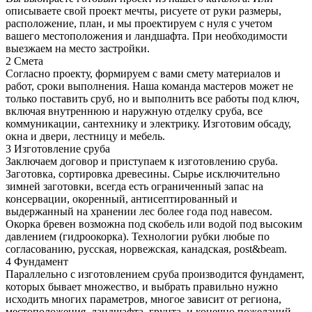
описываете свой проект мечты, рисуете от руки размеры,
расположение, план, и мы проектируем с нуля с учетом
вашего местоположения и ландшафта. При необходимости
выезжаем на место застройки.
2
Смета
Согласно проекту, формируем с вами смету материалов и
работ, сроки выполнения. Наша команда мастеров может не
только поставить сруб, но и выполнить все работы под ключ,
включая внутреннюю и наружную отделку сруба, все
коммуникации, сантехнику и электрику. Изготовим обсаду,
окна и двери, лестницу и мебель.
3
Изготовление сруба
Заключаем договор и приступаем к изготовлению сруба.
Заготовка, сортировка древесины. Сырье исключительно
зимней заготовки, всегда есть ограниченный запас на
консервации, окоренный, антисептированный и
выдержанный на хранении лес более года под навесом.
Окорка бревен возможна под скобель или водой под высоким
давлением (гидроокорка). Технологии рубки любые по
согласованию, русская, норвежская, канадская, post&beam.
4
Фундамент
Параллельно с изготовлением сруба производится фундамент,
которых бывает множество, и выбрать правильно нужно
исходить многих параметров, многое зависит от региона,
местоположения, ландшафта, грунта, и конечно пожеланий