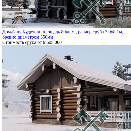
Дом-баня Кудряши, площадь 80кв.м., размер сруба 7,9х8,1м,
бревно диаметром 350мм
Стоимость сруба
от 9 605 000