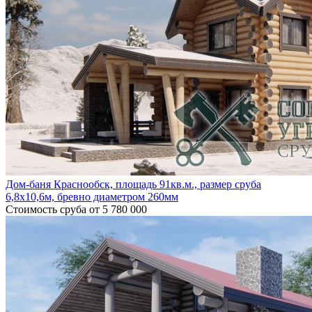
Дом-баня Краснообск, площадь 91кв.м., размер сруба
6,8х10,6м, бревно диаметром 260мм
Стоимость сруба
от 5 780 000