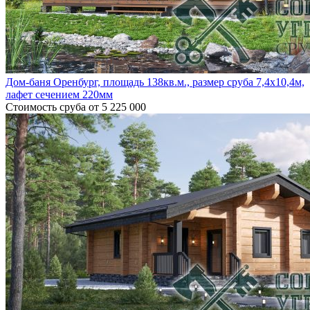
Дом-баня Оренбург, площадь 138кв.м., размер сруба 7,4х10,4м,
лафет сечением 220мм
Стоимость сруба
от 5 225 000