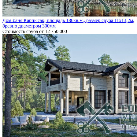
Дом-баня Карпысак, площадь 186кв.м., размер сруба 11х13,2м,
бревно диаметром 300мм
Стоимость сруба
от 12 750 000