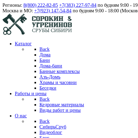
Регионы:
8(800) 222-82-85
+7(383) 227-97-84
по будням 9:00 - 1
Москва и МО:
+7(923) 147-54-84
по будням 9:00 - 18:00 (Москов
Каталог
Back
Дома
Бани
Дома-бани
Банные комплексы
Азъ-Домъ
Храмы и часовни
Беседки
Работы и цены
Back
Кедровые материалы
Виды работ и цены
О нас
Back
СибирьСруб
Видеоблог
Блог