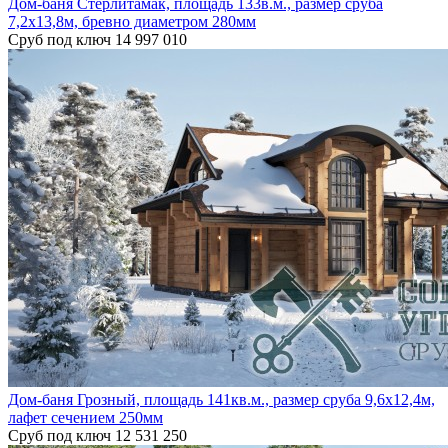
Дом-баня Стерлитамак, площадь 133в.м., размер сруба
7,2х13,8м, бревно диаметром 280мм
Сруб под ключ
14 997 010
Дом-баня Грозный, площадь 141кв.м., размер сруба 9,6х12,4м,
лафет сечением 250мм
Сруб под ключ
12 531 250