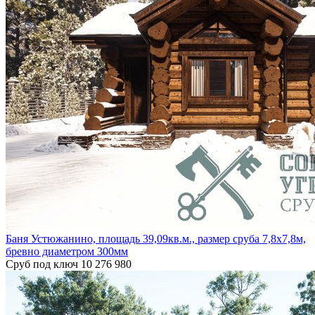
Баня Устюжанино, площадь 39,09кв.м., размер сруба 7,8х7,8м,
бревно диаметром 300мм
Сруб под ключ
10 276 980