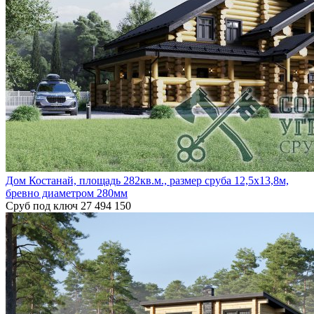
Дом Костанай, площадь 282кв.м., размер сруба 12,5х13,8м,
бревно диаметром 280мм
Сруб под ключ
27 494 150