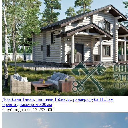
Дом-баня Танай, площадь 156кв.м., размер сруба 11х12м,
бревно диаметром 300мм
Сруб под ключ
17 293 000