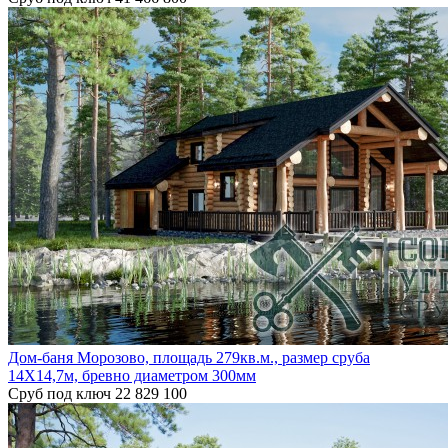
Дом-баня Морозово, площадь 279кв.м., размер сруба
14Х14,7м, бревно диаметром 300мм
Сруб под ключ
22 829 100