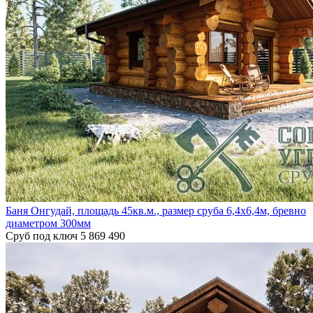
Баня Онгудай, площадь 45кв.м., размер сруба 6,4х6,4м, бревно
диаметром 300мм
Сруб под ключ
5 869 490