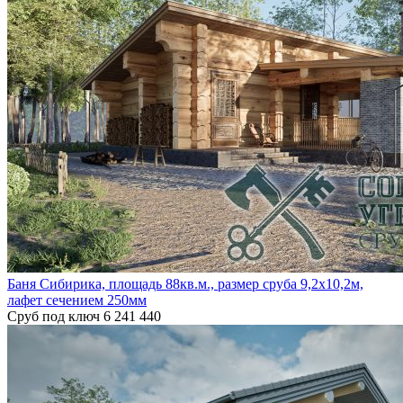
Баня Сибирика, площадь 88кв.м., размер сруба 9,2х10,2м,
лафет сечением 250мм
Сруб под ключ
6 241 440