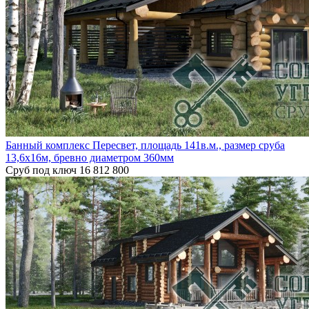
Банный комплекс Пересвет, площадь 141в.м., размер сруба
13,6х16м, бревно диаметром 360мм
Сруб под ключ
16 812 800