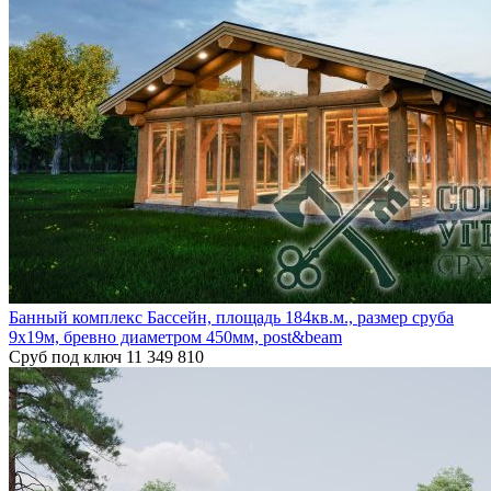
Банный комплекс Бассейн, площадь 184кв.м., размер сруба
9х19м, бревно диаметром 450мм, post&beam
Сруб под ключ
11 349 810