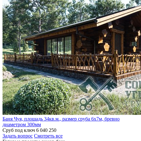
Баня Чуя, площадь 34кв.м., размер сруба 6х7м, бревно
диаметром 300мм
Сруб под ключ
6 040 250
Задать вопрос
Смотреть все