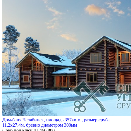
Дом-баня Челябинск, площадь 357кв.м., размер сруба
11,2х27,4м, бревно диаметром 300мм
Сруб под ключ
41 466 800