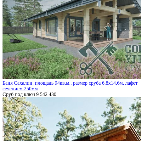
Баня Сахалин, площадь 94кв.м., размер сруба 6,8х14,6м, лафет
сечением 250мм
Сруб под ключ
9 542 430