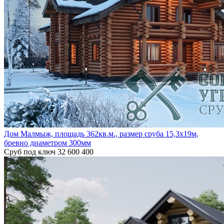
Дом Малмыж, площадь 362кв.м., размер сруба 15,3х19м,
бревно диаметром 300мм
Сруб под ключ
32 600 400