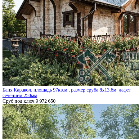
Баня Каракол, площадь 97кв.м., размер сруба 8х13,6м, лафет
сечением 250мм
Сруб под ключ
9 972 650