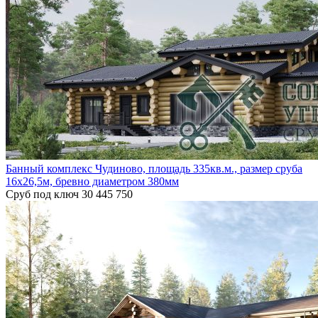
Банный комплекс Чудиново, площадь 335кв.м., размер сруба
16х26,5м, бревно диаметром 380мм
Сруб под ключ
30 445 750