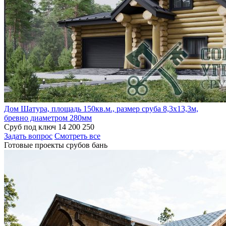
Дом Шатура, площадь 150кв.м., размер сруба 8,3х13,3м,
бревно диаметром 280мм
Сруб под ключ
14 200 250
Задать вопрос
Смотреть все
Готовые проекты срубов бань