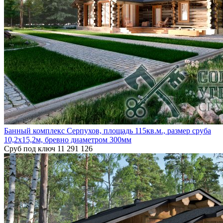
Банный комплекс Серпухов, площадь 115кв.м., размер сруба
10,2х15,2м, бревно диаметром 300мм
Сруб под ключ
11 291 126