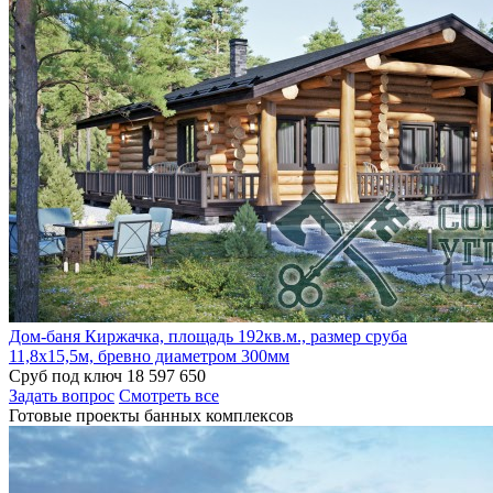
Дом-баня Киржачка, площадь 192кв.м., размер сруба
11,8х15,5м, бревно диаметром 300мм
Сруб под ключ
18 597 650
Задать вопрос
Смотреть все
Готовые проекты банных комплексов