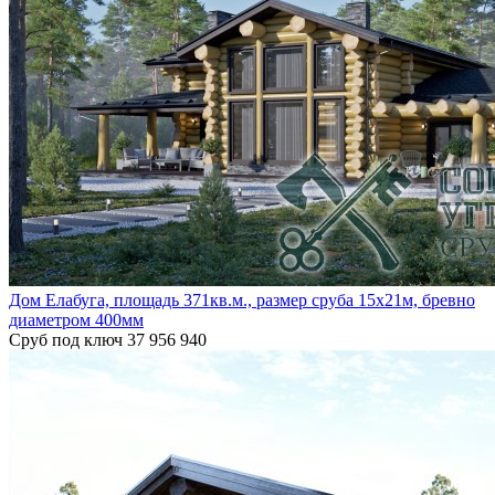
Дом Елабуга, площадь 371кв.м., размер сруба 15х21м, бревно
диаметром 400мм
Сруб под ключ
37 956 940