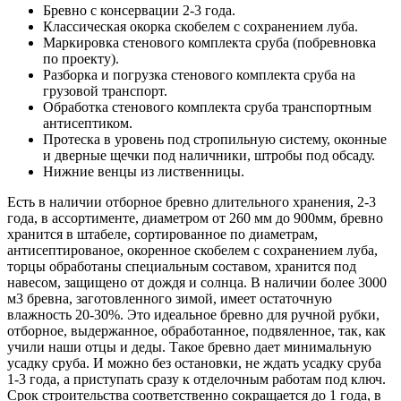
Бревно с консервации 2-3 года.
Классическая окорка скобелем с сохранением луба.
Маркировка стенового комплекта сруба (побревновка
по проекту).
Разборка и погрузка стенового комплекта сруба на
грузовой транспорт.
Обработка стенового комплекта сруба транспортным
антисептиком.
Протеска в уровень под стропильную систему, оконные
и дверные щечки под наличники, штробы под обсаду.
Нижние венцы из лиственницы.
Есть в наличии отборное бревно длительного хранения, 2-3
года, в ассортименте, диаметром от 260 мм до 900мм, бревно
хранится в штабеле, сортированное по диаметрам,
антисептированое, окоренное скобелем с сохранением луба,
торцы обработаны специальным составом, хранится под
навесом, защищено от дождя и солнца. В наличии более 3000
м3 бревна, заготовленного зимой, имеет остаточную
влажность 20-30%. Это идеальное бревно для ручной рубки,
отборное, выдержанное, обработанное, подвяленное, так, как
учили наши отцы и деды. Такое бревно дает минимальную
усадку сруба. И можно без остановки, не ждать усадку сруба
1-3 года, а приступать сразу к отделочным работам под ключ.
Срок строительства соответственно сокращается до 1 года, в