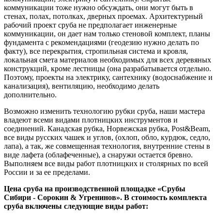
коммуникации тоже нужно обсуждать, они могут быть в
стенах, полах, потолках, дверных проемах. Архитектурный
рабочий проект сруба не предполагает инженерные
коммуникации, он дает нам только стеновой комплект, планы
фундамента с рекомендациями (геодезию нужно делать по
факту), все перекрытия, стропильная система и кровля,
локальная смета материалов необходимых для всех деревяных
конструкций, кроме лестницы (она разрабатывается отдельно.
Поэтому, проекты на электрику, сантехнику (водоснабжение и
канализация), вентиляцию, необходимо делать
дополнительно.
Возможно изменить технологию рубки сруба, наши мастера
владеют всеми видами плотницких инструментов и
соединений. Канадская рубка, Норвежская рубка, Post&Beam,
все виды русских чашек и углов, (охлоп, обло, курдюк, седло,
лапа), а так, же совмещенная технология, внутренние стены в
виде лафета (облафеченные), а снаружи остается бревно.
Выполняем все виды работ плотницких и столярных по всей
России и за ее пределами.
Цена сруба на производственной площадке «Срубы
Сибири - Сорокин &
Угренинов
». В стоимость комплекта
сруба включены следующие виды работ: