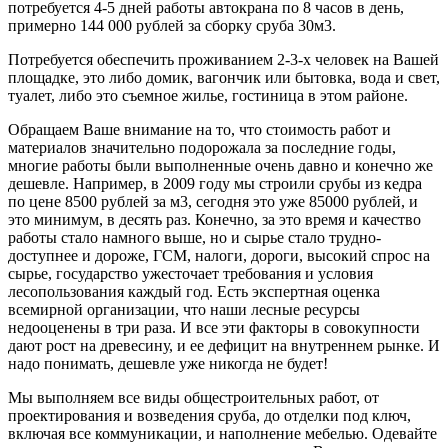
потребуется 4-5 дней работы автокрана по 8 часов в день,
примерно 144 000 рублей за сборку сруба 30м3.
Потребуется обеспечить проживанием 2-3-х человек на Вашей
площадке, это либо домик, вагончик или бытовка, вода и свет,
туалет, либо это съемное жилье, гостиница в этом районе.
Обращаем Ваше внимание на то, что стоимость работ и
материалов значительно подорожала за последние годы,
многие работы были выполненные очень давно и конечно же
дешевле. Например, в 2009 году мы строили срубы из кедра
по цене 8500 рублей за м3, сегодня это уже 85000 рублей, и
это минимум, в десять раз. Конечно, за это время и качество
работы стало намного выше, но и сырье стало трудно-
доступнее и дороже, ГСМ, налоги, дороги, высокий спрос на
сырье, государство ужесточает требования и условия
лесопользования каждый год. Есть экспертная оценка
всемирной организации, что наши лесные ресурсы
недооценены в три раза. И все эти факторы в совокупности
дают рост на древесину, и ее дефицит на внутреннем рынке. И
надо понимать, дешевле уже никогда не будет!
Мы выполняем все виды общестроительных работ, от
проектирования и возведения сруба, до отделки под ключ,
включая все коммуникации, и наполнение мебелью. Одевайте