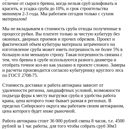
отличие от сырого бревна, когда нельзя сруб шлифовать и
красить, и усадка сруба до 10%, и срок строительства
минимум 2-3 года. Мы работаем сегодня только с сухим
материалом!
Мы не вкладываем в стоимость сруба отходы полученные в
процессе рубки. Вы платите только за чистую кубатуру без
оконных, дверных проемов и прочих обрезков. Проект и
фактический объем кубатуры материала затраченного на
изготовление сруба может иметь погрешность не более 5% в
большую или меньшую строну. Такая погрешность связана с
тем, что бревна в срубе используются разного диаметра и
отобрать точное кол-во как указано в проекте сложно. Замеры
и расчеты производится согласно кубатурнику круглого леса
по ГОСТ 2708-75.
Стоимость доставки и работа автокрана зависит от
удаленности региона, ландшафтных условий, возможности
подъезда фуры к месту выгрузки сруба и удобства работа
крана, цена которого тоже бывает разная в регионах. В
пределах Сибирского округа мы работаем своим автокраном,
цена которого будет ниже рыночной.
Работа автокрана стоит 36 000 рублей смена 8 часов, т.е. 4500
рублей за 1 час работы, для того чтобы собрать сруб 30м3