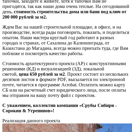
тапочки, заходите и живите, хотя и тапочки Вам не
пригодятся, так как наши дома очень теплые. На сегодняшний
день,
стоимость строительства дома или бани под ключ от
200 000 рублей за м2.
Ждем Вас на нашей строительной площадке, в офисе, и на
производстве, всегда рады поговорить, показать, и поделиться
опытом. Наши мастера круглый год работают в разных
городах и странах, от Сахалина до Калининграда, от
Казахстана до Магадана, всегда можно приехать туда, где Вам
поближе и посмотреть качество работы.
Стоимость архитектурного проекта (АР) с конструктивными
решениями (КД) и визуализацией (3Д), локальной
сметой,
цена
650
рублей
за м2
. Проект состоит из нескольких
десятков листов в формате PDF, высылается по электронной
почте, читается в программе Acrobat. Оплатить можно карту
СБ или на расчетный счет юридического лица, после оплаты
мы отправим на вашу почту файл с проектом.
С уважением, коллектив компании «Срубы Сибири -
Сорокин &
Угренинов
»!
Реализация данного проекта