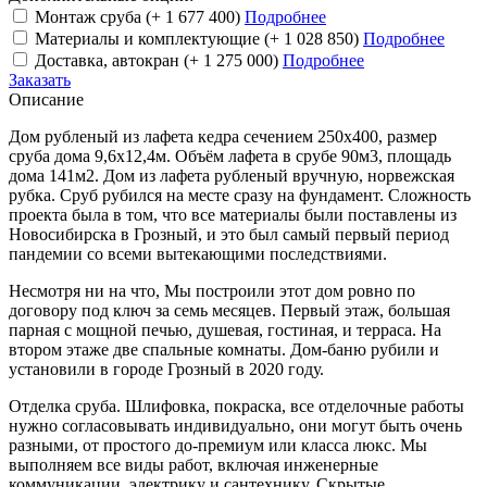
Монтаж сруба
(+ 1 677 400)
Подробнее
Материалы и комплектующие
(+ 1 028 850)
Подробнее
Доставка, автокран
(+ 1 275 000)
Подробнее
Заказать
Описание
Дом рубленый из лафета кедра сечением 250х400, размер
сруба дома 9,6х12,4м. Объём лафета в срубе 90м3, площадь
дома 141м2. Дом из лафета рубленый вручную, норвежская
рубка. Сруб рубился на месте сразу на фундамент. Сложность
проекта была в том, что все материалы были поставлены из
Новосибирска в Грозный, и это был самый первый период
пандемии со всеми вытекающими последствиями.
Несмотря ни на что, Мы построили этот дом ровно по
договору под ключ за семь месяцев. Первый этаж, большая
парная с мощной печью, душевая, гостиная, и терраса. На
втором этаже две спальные комнаты. Дом-баню рубили и
установили в городе Грозный в 2020 году.
Отделка сруба. Шлифовка, покраска, все отделочные работы
нужно согласовывать индивидуально, они могут быть очень
разными, от простого до-премиум или класса люкс. Мы
выполняем все виды работ, включая инженерные
коммуникации, электрику и сантехнику. Скрытые