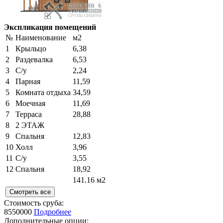
Экспликация помещений
№
Наименование
м2
1
Крыльцо
6,38
2
Раздевалка
6,53
3
С/у
2,24
4
Парная
11,59
5
Комната отдыха
34,59
6
Моечная
11,69
7
Терраса
28,88
8
2 ЭТАЖ
9
Спальня
12,83
10
Холл
3,96
11
С/у
3,55
12
Спальня
18,92
141.16 м2
Смотреть все
Стоимость сруба:
8550000
Подробнее
Дополнительные опции: