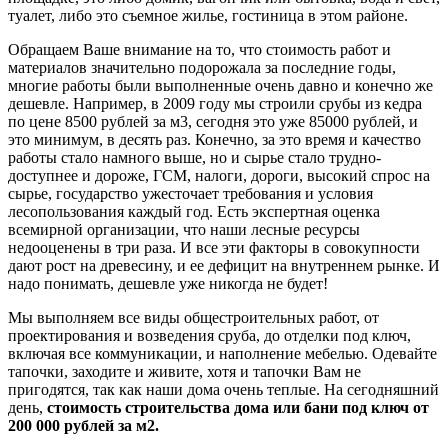
туалет, либо это съемное жилье, гостиница в этом районе.
Обращаем Ваше внимание на то, что стоимость работ и
материалов значительно подорожала за последние годы,
многие работы были выполненные очень давно и конечно же
дешевле. Например, в 2009 году мы строили срубы из кедра
по цене 8500 рублей за м3, сегодня это уже 85000 рублей, и
это минимум, в десять раз. Конечно, за это время и качество
работы стало намного выше, но и сырье стало трудно-
доступнее и дороже, ГСМ, налоги, дороги, высокий спрос на
сырье, государство ужесточает требования и условия
лесопользования каждый год. Есть экспертная оценка
всемирной организации, что наши лесные ресурсы
недооценены в три раза. И все эти факторы в совокупности
дают рост на древесину, и ее дефицит на внутреннем рынке. И
надо понимать, дешевле уже никогда не будет!
Мы выполняем все виды общестроительных работ, от
проектирования и возведения сруба, до отделки под ключ,
включая все коммуникации, и наполнение мебелью. Одевайте
тапочки, заходите и живите, хотя и тапочки Вам не
пригодятся, так как наши дома очень теплые. На сегодняшний
день,
стоимость строительства дома или бани под ключ от
200 000 рублей за м2.