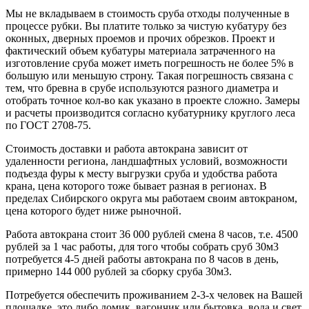
Мы не вкладываем в стоимость сруба отходы полученные в
процессе рубки. Вы платите только за чистую кубатуру без
оконных, дверных проемов и прочих обрезков. Проект и
фактический объем кубатуры материала затраченного на
изготовление сруба может иметь погрешность не более 5% в
большую или меньшую строну. Такая погрешность связана с
тем, что бревна в срубе используются разного диаметра и
отобрать точное кол-во как указано в проекте сложно. Замеры
и расчеты производится согласно кубатурнику круглого леса
по ГОСТ 2708-75.
Стоимость доставки и работа автокрана зависит от
удаленности региона, ландшафтных условий, возможности
подъезда фуры к месту выгрузки сруба и удобства работа
крана, цена которого тоже бывает разная в регионах. В
пределах Сибирского округа мы работаем своим автокраном,
цена которого будет ниже рыночной.
Работа автокрана стоит 36 000 рублей смена 8 часов, т.е. 4500
рублей за 1 час работы, для того чтобы собрать сруб 30м3
потребуется 4-5 дней работы автокрана по 8 часов в день,
примерно 144 000 рублей за сборку сруба 30м3.
Потребуется обеспечить проживанием 2-3-х человек на Вашей
площадке, это либо домик, вагончик или бытовка, вода и свет,