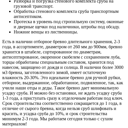
Разборка и погрузка стенового комплекта сруба на
грузовой транспорт.
Обработка стенового комплекта сруба транспортным
антисептиком.
Протеска в уровень под стропильную систему, оконные
и дверные щечки под наличники, штробы под обсаду.
Нижние венцы из лиственницы.
Есть в наличии отборное бревно длительного хранения, 2-3
года, в ассортименте, диаметром от 260 мм до 900мм, бревно
хранится в штабеле, сортированное по диаметрам,
антисептированое, окоренное скобелем с сохранением луба,
торцы обработаны специальным составом, хранится под
навесом, защищено от дождя и солнца. В наличии более 3000
м3 бревна, заготовленного зимой, имеет остаточную
влажность 20-30%. Это идеальное бревно для ручной рубки,
отборное, выдержанное, обработанное, подвяленное, так, как
учили наши отцы и деды. Такое бревно дает минимальную
усадку сруба. И можно без остановки, не ждать усадку сруба
1-3 года, а приступать сразу к отделочным работам под ключ.
Срок строительства соответственно сокращается до 1 года, в
отличие от сырого бревна, когда нельзя сруб шлифовать и
красить, и усадка сруба до 10%, и срок строительства
минимум 2-3 года. Мы работаем сегодня только с сухим
материалом!