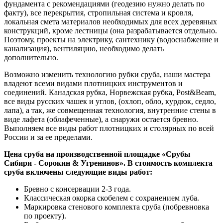
фундамента с рекомендациями (геодезию нужно делать по
факту), все перекрытия, стропильная система и кровля,
локальная смета материалов необходимых для всех деревяных
конструкций, кроме лестницы (она разрабатывается отдельно.
Поэтому, проекты на электрику, сантехнику (водоснабжение и
канализация), вентиляцию, необходимо делать
дополнительно.
Возможно изменить технологию рубки сруба, наши мастера
владеют всеми видами плотницких инструментов и
соединений. Канадская рубка, Норвежская рубка, Post&Beam,
все виды русских чашек и углов, (охлоп, обло, курдюк, седло,
лапа), а так, же совмещенная технология, внутренние стены в
виде лафета (облафеченные), а снаружи остается бревно.
Выполняем все виды работ плотницких и столярных по всей
России и за ее пределами.
Цена сруба на производственной площадке «Срубы
Сибири - Сорокин &
Угренинов
». В стоимость комплекта
сруба включены следующие виды работ:
Бревно с консервации 2-3 года.
Классическая окорка скобелем с сохранением луба.
Маркировка стенового комплекта сруба (побревновка
по проекту).