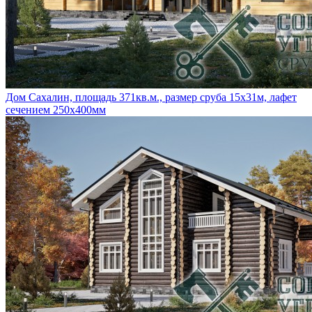
Дом Сахалин, площадь 371кв.м., размер сруба 15х31м, лафет
сечением 250х400мм