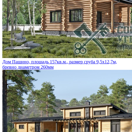
Дом Пашино, площадь 157кв.м., размер сруба 9,5х12,7м,
бревно диаметром 260мм