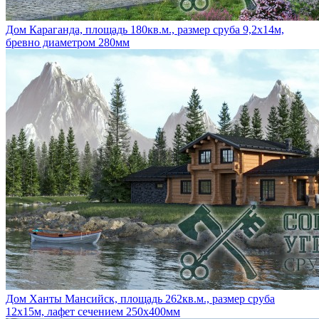
Дом Караганда, площадь 180кв.м., размер сруба 9,2х14м,
бревно диаметром 280мм
Дом Ханты Мансийск, площадь 262кв.м., размер сруба
12х15м, лафет сечением 250х400мм