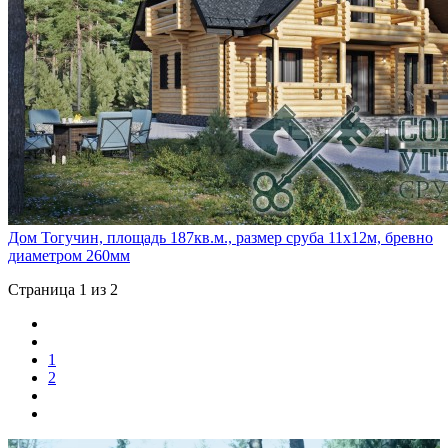
Дом Тогучин, площадь 187кв.м., размер сруба 11х12м, бревно
диаметром 260мм
Страница 1 из 2
1
2