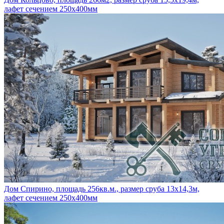
лафет сечением 250х400мм
Дом Спирино, площадь 256кв.м., размер сруба 13х14,3м,
лафет сечением 250х400мм