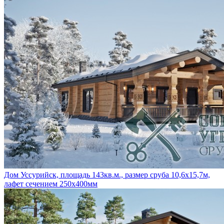
Дом Уссурийск, площадь 143кв.м., размер сруба 10,6х15,7м,
лафет сечением 250х400мм