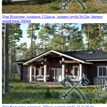
Дом Искитим, площадь 152кв.м., размер сруба 9х12м, бревно
диаметром 260мм
Дом Кольцово, площадь 266м2, размер сруба 15,5х19,4м,