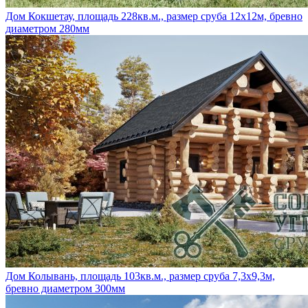
Дом Кокшетау, площадь 228кв.м., размер сруба 12х12м, бревно
диаметром 280мм
Дом Колывань, площадь 103кв.м., размер сруба 7,3х9,3м,
бревно диаметром 300мм