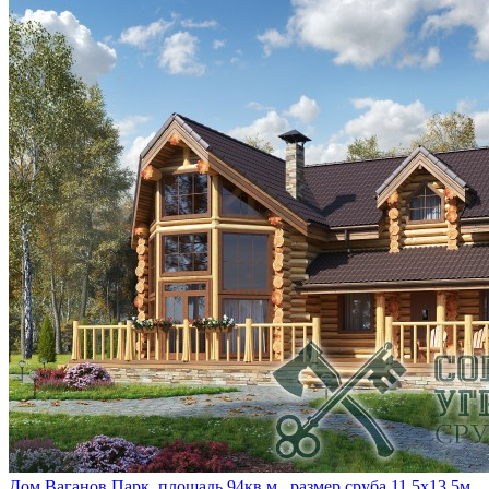
Дом Ваганов Парк, площадь 94кв.м., размер сруба 11,5х13,5м,