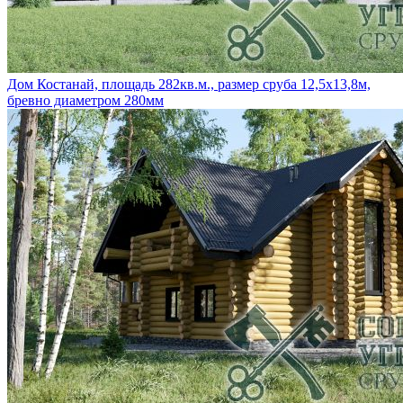
Дом Костанай, площадь 282кв.м., размер сруба 12,5х13,8м,
бревно диаметром 280мм