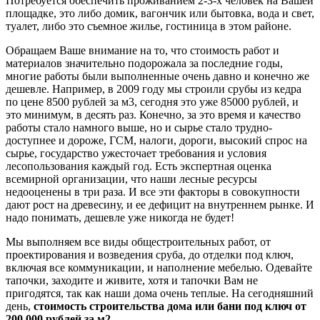
Потребуется обеспечить проживанием 2-3-х человек на Вашей
площадке, это либо домик, вагончик или бытовка, вода и свет,
туалет, либо это съемное жилье, гостиница в этом районе.
Обращаем Ваше внимание на то, что стоимость работ и
материалов значительно подорожала за последние годы,
многие работы были выполненные очень давно и конечно же
дешевле. Например, в 2009 году мы строили срубы из кедра
по цене 8500 рублей за м3, сегодня это уже 85000 рублей, и
это минимум, в десять раз. Конечно, за это время и качество
работы стало намного выше, но и сырье стало трудно-
доступнее и дороже, ГСМ, налоги, дороги, высокий спрос на
сырье, государство ужесточает требования и условия
лесопользования каждый год. Есть экспертная оценка
всемирной организации, что наши лесные ресурсы
недооценены в три раза. И все эти факторы в совокупности
дают рост на древесину, и ее дефицит на внутреннем рынке. И
надо понимать, дешевле уже никогда не будет!
Мы выполняем все виды общестроительных работ, от
проектирования и возведения сруба, до отделки под ключ,
включая все коммуникации, и наполнение мебелью. Одевайте
тапочки, заходите и живите, хотя и тапочки Вам не
пригодятся, так как наши дома очень теплые. На сегодняшний
день,
стоимость строительства дома или бани под ключ от
200 000 рублей за м2.