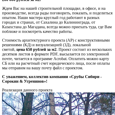
Ждем Вас на нашей строительной площадке, в офисе, и на
производстве, всегда рады поговорить, показать, и поделиться
опытом. Наши мастера круглый год работают в разных
городах и странах, от Сахалина до Калининграда, от
Казахстана до Магадана, всегда можно приехать туда, где Вам
поближе и посмотреть качество работы.
Стоимость архитектурного проекта (АР) с конструктивными
решениями (КД) и визуализацией (3Д), локальной
сметой,
цена
650
рублей
за м2
. Проект состоит из нескольких
десятков листов в формате PDF, высылается по электронной
почте, читается в программе Acrobat. Оплатить можно карту
СБ или на расчетный счет юридического лица, после оплаты
мы отправим на вашу почту файл с проектом.
С уважением, коллектив компании «Срубы Сибири -
Сорокин &
Угренинов
»!
Реализация данного проекта