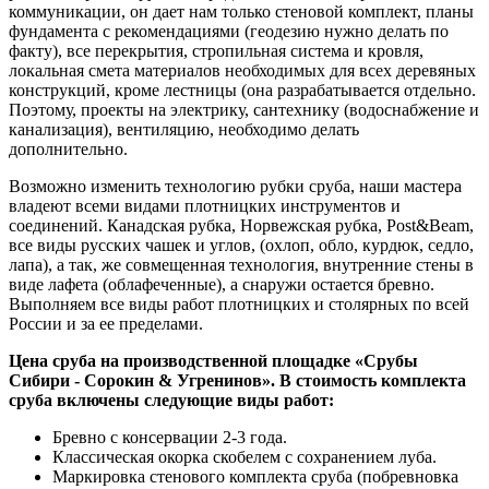
коммуникации, он дает нам только стеновой комплект, планы
фундамента с рекомендациями (геодезию нужно делать по
факту), все перекрытия, стропильная система и кровля,
локальная смета материалов необходимых для всех деревяных
конструкций, кроме лестницы (она разрабатывается отдельно.
Поэтому, проекты на электрику, сантехнику (водоснабжение и
канализация), вентиляцию, необходимо делать
дополнительно.
Возможно изменить технологию рубки сруба, наши мастера
владеют всеми видами плотницких инструментов и
соединений. Канадская рубка, Норвежская рубка, Post&Beam,
все виды русских чашек и углов, (охлоп, обло, курдюк, седло,
лапа), а так, же совмещенная технология, внутренние стены в
виде лафета (облафеченные), а снаружи остается бревно.
Выполняем все виды работ плотницких и столярных по всей
России и за ее пределами.
Цена сруба на производственной площадке «Срубы
Сибири - Сорокин &
Угренинов
». В стоимость комплекта
сруба включены следующие виды работ:
Бревно с консервации 2-3 года.
Классическая окорка скобелем с сохранением луба.
Маркировка стенового комплекта сруба (побревновка