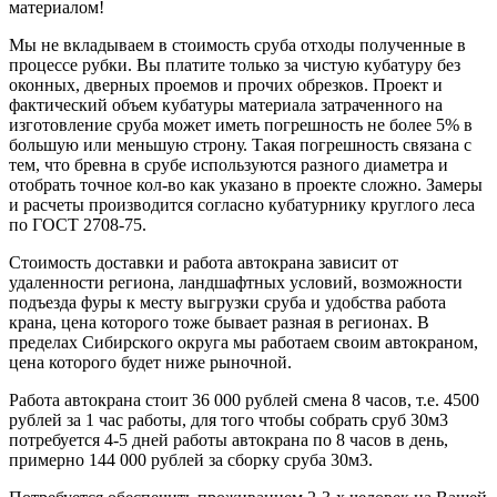
материалом!
Мы не вкладываем в стоимость сруба отходы полученные в
процессе рубки. Вы платите только за чистую кубатуру без
оконных, дверных проемов и прочих обрезков. Проект и
фактический объем кубатуры материала затраченного на
изготовление сруба может иметь погрешность не более 5% в
большую или меньшую строну. Такая погрешность связана с
тем, что бревна в срубе используются разного диаметра и
отобрать точное кол-во как указано в проекте сложно. Замеры
и расчеты производится согласно кубатурнику круглого леса
по ГОСТ 2708-75.
Стоимость доставки и работа автокрана зависит от
удаленности региона, ландшафтных условий, возможности
подъезда фуры к месту выгрузки сруба и удобства работа
крана, цена которого тоже бывает разная в регионах. В
пределах Сибирского округа мы работаем своим автокраном,
цена которого будет ниже рыночной.
Работа автокрана стоит 36 000 рублей смена 8 часов, т.е. 4500
рублей за 1 час работы, для того чтобы собрать сруб 30м3
потребуется 4-5 дней работы автокрана по 8 часов в день,
примерно 144 000 рублей за сборку сруба 30м3.