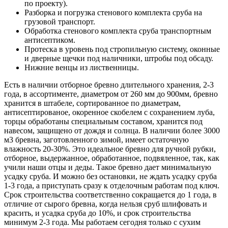
по проекту).
Разборка и погрузка стенового комплекта сруба на
грузовой транспорт.
Обработка стенового комплекта сруба транспортным
антисептиком.
Протеска в уровень под стропильную систему, оконные
и дверные щечки под наличники, штробы под обсаду.
Нижние венцы из лиственницы.
Есть в наличии отборное бревно длительного хранения, 2-3
года, в ассортименте, диаметром от 260 мм до 900мм, бревно
хранится в штабеле, сортированное по диаметрам,
антисептированое, окоренное скобелем с сохранением луба,
торцы обработаны специальным составом, хранится под
навесом, защищено от дождя и солнца. В наличии более 3000
м3 бревна, заготовленного зимой, имеет остаточную
влажность 20-30%. Это идеальное бревно для ручной рубки,
отборное, выдержанное, обработанное, подвяленное, так, как
учили наши отцы и деды. Такое бревно дает минимальную
усадку сруба. И можно без остановки, не ждать усадку сруба
1-3 года, а приступать сразу к отделочным работам под ключ.
Срок строительства соответственно сокращается до 1 года, в
отличие от сырого бревна, когда нельзя сруб шлифовать и
красить, и усадка сруба до 10%, и срок строительства
минимум 2-3 года. Мы работаем сегодня только с сухим