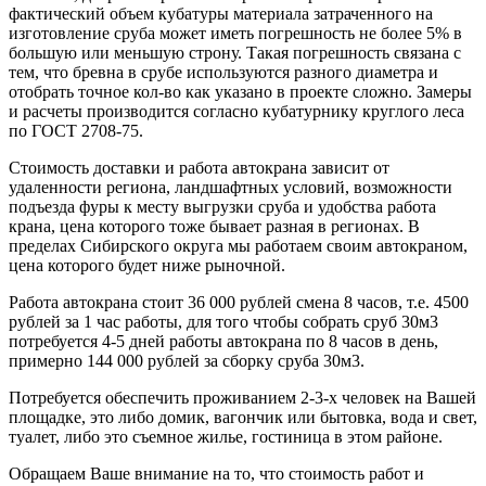
фактический объем кубатуры материала затраченного на
изготовление сруба может иметь погрешность не более 5% в
большую или меньшую строну. Такая погрешность связана с
тем, что бревна в срубе используются разного диаметра и
отобрать точное кол-во как указано в проекте сложно. Замеры
и расчеты производится согласно кубатурнику круглого леса
по ГОСТ 2708-75.
Стоимость доставки и работа автокрана зависит от
удаленности региона, ландшафтных условий, возможности
подъезда фуры к месту выгрузки сруба и удобства работа
крана, цена которого тоже бывает разная в регионах. В
пределах Сибирского округа мы работаем своим автокраном,
цена которого будет ниже рыночной.
Работа автокрана стоит 36 000 рублей смена 8 часов, т.е. 4500
рублей за 1 час работы, для того чтобы собрать сруб 30м3
потребуется 4-5 дней работы автокрана по 8 часов в день,
примерно 144 000 рублей за сборку сруба 30м3.
Потребуется обеспечить проживанием 2-3-х человек на Вашей
площадке, это либо домик, вагончик или бытовка, вода и свет,
туалет, либо это съемное жилье, гостиница в этом районе.
Обращаем Ваше внимание на то, что стоимость работ и