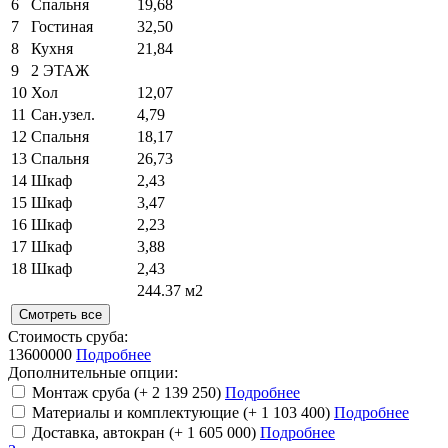
6
Спальня
19,68
7
Гостиная
32,50
8
Кухня
21,84
9
2 ЭТАЖ
10
Хол
12,07
11
Сан.узел.
4,79
12
Спальня
18,17
13
Спальня
26,73
14
Шкаф
2,43
15
Шкаф
3,47
16
Шкаф
2,23
17
Шкаф
3,88
18
Шкаф
2,43
244.37 м2
Смотреть все
Стоимость сруба:
13600000
Подробнее
Дополнительные опции:
Монтаж сруба
(+ 2 139 250)
Подробнее
Материалы и комплектующие
(+ 1 103 400)
Подробнее
Доставка, автокран
(+ 1 605 000)
Подробнее