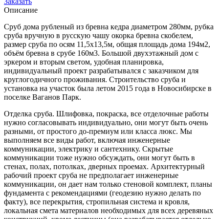
Заказать
Описание
Сруб дома рубленый из бревна кедра диаметром 280мм, рубка
сруба вручную в русскую чашу окорка бревна скобелем,
размер сруба по осям 11,5х13,5м, общая площадь дома 194м2,
объём бревна в срубе 160м3. Большой двухэтажный дом с
эркером и вторым светом, удобная планировка,
индивидуальный проект разрабатывался с заказчиком для
круглогодичного проживания. Строительство сруба и
установка на участок была летом 2015 года в Новосибирске в
поселке Ваганов Парк.
Отделка сруба. Шлифовка, покраска, все отделочные работы
нужно согласовывать индивидуально, они могут быть очень
разными, от простого до-премиум или класса люкс. Мы
выполняем все виды работ, включая инженерные
коммуникации, электрику и сантехнику. Скрытые
коммуникации тоже нужно обсуждать, они могут быть в
стенах, полах, потолках, дверных проемах. Архитектурный
рабочий проект сруба не предполагает инженерные
коммуникации, он дает нам только стеновой комплект, планы
фундамента с рекомендациями (геодезию нужно делать по
факту), все перекрытия, стропильная система и кровля,
локальная смета материалов необходимых для всех деревяных