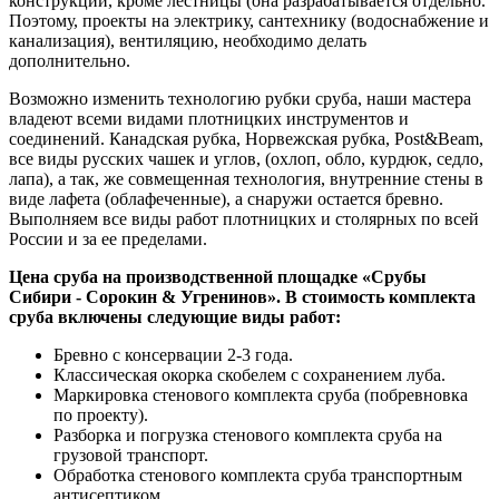
конструкций, кроме лестницы (она разрабатывается отдельно.
Поэтому, проекты на электрику, сантехнику (водоснабжение и
канализация), вентиляцию, необходимо делать
дополнительно.
Возможно изменить технологию рубки сруба, наши мастера
владеют всеми видами плотницких инструментов и
соединений. Канадская рубка, Норвежская рубка, Post&Beam,
все виды русских чашек и углов, (охлоп, обло, курдюк, седло,
лапа), а так, же совмещенная технология, внутренние стены в
виде лафета (облафеченные), а снаружи остается бревно.
Выполняем все виды работ плотницких и столярных по всей
России и за ее пределами.
Цена сруба на производственной площадке «Срубы
Сибири - Сорокин &
Угренинов
». В стоимость комплекта
сруба включены следующие виды работ:
Бревно с консервации 2-3 года.
Классическая окорка скобелем с сохранением луба.
Маркировка стенового комплекта сруба (побревновка
по проекту).
Разборка и погрузка стенового комплекта сруба на
грузовой транспорт.
Обработка стенового комплекта сруба транспортным
антисептиком.