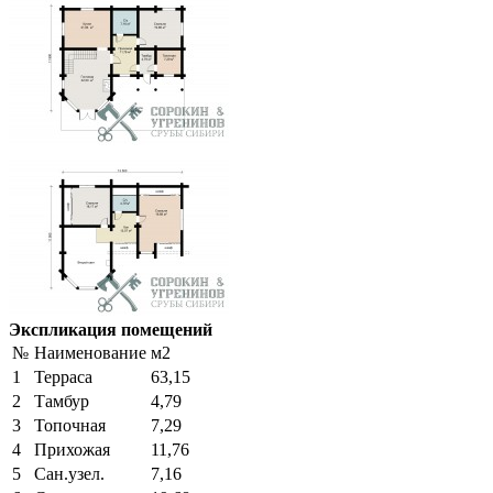
Экспликация помещений
№
Наименование
м2
1
Терраса
63,15
2
Тамбур
4,79
3
Топочная
7,29
4
Прихожая
11,76
5
Сан.узел.
7,16