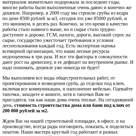
материалов значительно подорожала за последние годы,
многие работы были выполненные очень давно и конечно же
дешевле. Например, в 2009 году мы строили срубы из кедра
по цене 8500 рублей за м3, сегодня это уже 85000 рублей, и
это минимум, в десять раз. Конечно, за это время и качество
работы стало намного выше, но и сырье стало трудно-
доступнее и дороже, ГСМ, налоги, дороги, высокий спрос на
сырье, государство ужесточает требования и условия
лесопользования каждый год. Есть экспертная оценка
всемирной организации, что наши лесные ресурсы
недооценены в три раза. И все эти факторы в совокупности
дают рост на древесину, и ее дефицит на внутреннем рынке. И
надо понимать, дешевле уже никогда не будет!
Мы выполняем все виды общестроительных работ, от
проектирования и возведения сруба, до отделки под ключ,
включая все коммуникации, и наполнение мебелью. Одевайте
тапочки, заходите и живите, хотя и тапочки Вам не
пригодятся, так как наши дома очень теплые. На сегодняшний
день,
стоимость строительства дома или бани под ключ от
200 000 рублей за м2.
Ждем Вас на нашей строительной площадке, в офисе, и на
производстве, всегда рады поговорить, показать, и поделиться
опытом. Наши мастера круглый год работают в разных