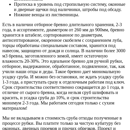
Протеска в уровень под стропильную систему, оконные
и дверные щечки под наличники, штробы под обсаду.
Нижние венцы из лиственницы.
Есть в наличии отборное бревно длительного хранения, 2-3
года, в ассортименте, диаметром от 260 мм до 900мм, бревно
хранится в штабеле, сортированное по диаметрам,
антисептированое, окоренное скобелем с сохранением луба,
торцы обработаны специальным составом, хранится под
навесом, защищено от дождя и солнца. В наличии более 3000
м3 бревна, заготовленного зимой, имеет остаточную
влажность 20-30%. Это идеальное бревно для ручной рубки,
отборное, выдержанное, обработанное, подвяленное, так, как
учили наши отцы и деды. Такое бревно дает минимальную
усадку сруба. И можно без остановки, не ждать усадку сруба
1-3 года, а приступать сразу к отделочным работам под ключ.
Срок строительства соответственно сокращается до 1 года, в
отличие от сырого бревна, когда нельзя сруб шлифовать и
красить, и усадка сруба до 10%, и срок строительства
минимум 2-3 года. Мы работаем сегодня только с сухим
материалом!
Мы не вкладываем в стоимость сруба отходы полученные в
процессе рубки. Вы платите только за чистую кубатуру без
оконных, дверных проемов и прочих обрезков. Проект и