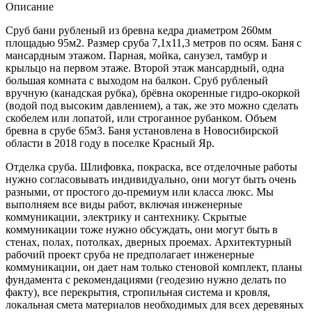
Описание
Сруб бани рубленый из бревна кедра диаметром 260мм
площадью 95м2. Размер сруба 7,1х11,3 метров по осям. Баня с
мансардным этажом. Парная, мойка, санузел, тамбур и
крыльцо на первом этаже. Второй этаж мансардный, одна
большая комната с выходом на балкон. Сруб рубленый
вручную (канадская рубка), брёвна окоренные гидро-окоркой
(водой под высоким давлением), а так, же это можно сделать
скобелем или лопатой, или строганное рубанком. Объем
бревна в срубе 65м3. Баня установлена в Новосибирской
области в 2018 году в поселке Красный Яр.
Отделка сруба. Шлифовка, покраска, все отделочные работы
нужно согласовывать индивидуально, они могут быть очень
разными, от простого до-премиум или класса люкс. Мы
выполняем все виды работ, включая инженерные
коммуникации, электрику и сантехнику. Скрытые
коммуникации тоже нужно обсуждать, они могут быть в
стенах, полах, потолках, дверных проемах. Архитектурный
рабочий проект сруба не предполагает инженерные
коммуникации, он дает нам только стеновой комплект, планы
фундамента с рекомендациями (геодезию нужно делать по
факту), все перекрытия, стропильная система и кровля,
локальная смета материалов необходимых для всех деревяных