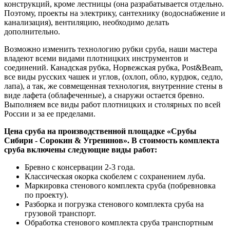
конструкций, кроме лестницы (она разрабатывается отдельно.
Поэтому, проекты на электрику, сантехнику (водоснабжение и
канализация), вентиляцию, необходимо делать
дополнительно.
Возможно изменить технологию рубки сруба, наши мастера
владеют всеми видами плотницких инструментов и
соединений. Канадская рубка, Норвежская рубка, Post&Beam,
все виды русских чашек и углов, (охлоп, обло, курдюк, седло,
лапа), а так, же совмещенная технология, внутренние стены в
виде лафета (облафеченные), а снаружи остается бревно.
Выполняем все виды работ плотницких и столярных по всей
России и за ее пределами.
Цена сруба на производственной площадке «Срубы
Сибири - Сорокин &
Угренинов
». В стоимость комплекта
сруба включены следующие виды работ:
Бревно с консервации 2-3 года.
Классическая окорка скобелем с сохранением луба.
Маркировка стенового комплекта сруба (побревновка
по проекту).
Разборка и погрузка стенового комплекта сруба на
грузовой транспорт.
Обработка стенового комплекта сруба транспортным