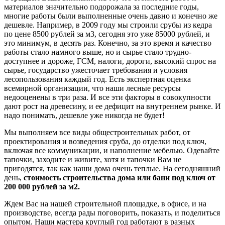
материалов значительно подорожала за последние годы,
многие работы были выполненные очень давно и конечно же
дешевле. Например, в 2009 году мы строили срубы из кедра
по цене 8500 рублей за м3, сегодня это уже 85000 рублей, и
это минимум, в десять раз. Конечно, за это время и качество
работы стало намного выше, но и сырье стало трудно-
доступнее и дороже, ГСМ, налоги, дороги, высокий спрос на
сырье, государство ужесточает требования и условия
лесопользования каждый год. Есть экспертная оценка
всемирной организации, что наши лесные ресурсы
недооценены в три раза. И все эти факторы в совокупности
дают рост на древесину, и ее дефицит на внутреннем рынке. И
надо понимать, дешевле уже никогда не будет!
Мы выполняем все виды общестроительных работ, от
проектирования и возведения сруба, до отделки под ключ,
включая все коммуникации, и наполнение мебелью. Одевайте
тапочки, заходите и живите, хотя и тапочки Вам не
пригодятся, так как наши дома очень теплые. На сегодняшний
день,
стоимость строительства дома или бани под ключ от
200 000 рублей за м2.
Ждем Вас на нашей строительной площадке, в офисе, и на
производстве, всегда рады поговорить, показать, и поделиться
опытом. Наши мастера круглый год работают в разных