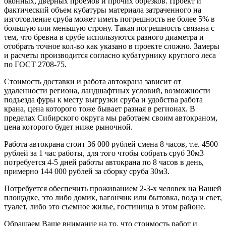
оконных, дверных проемов и прочих обрезков. Проект и
фактический объем кубатуры материала затраченного на
изготовление сруба может иметь погрешность не более 5% в
большую или меньшую строну. Такая погрешность связана с
тем, что бревна в срубе используются разного диаметра и
отобрать точное кол-во как указано в проекте сложно. Замеры
и расчеты производится согласно кубатурнику круглого леса
по ГОСТ 2708-75.
Стоимость доставки и работа автокрана зависит от
удаленности региона, ландшафтных условий, возможности
подъезда фуры к месту выгрузки сруба и удобства работа
крана, цена которого тоже бывает разная в регионах. В
пределах Сибирского округа мы работаем своим автокраном,
цена которого будет ниже рыночной.
Работа автокрана стоит 36 000 рублей смена 8 часов, т.е. 4500
рублей за 1 час работы, для того чтобы собрать сруб 30м3
потребуется 4-5 дней работы автокрана по 8 часов в день,
примерно 144 000 рублей за сборку сруба 30м3.
Потребуется обеспечить проживанием 2-3-х человек на Вашей
площадке, это либо домик, вагончик или бытовка, вода и свет,
туалет, либо это съемное жилье, гостиница в этом районе.
Обращаем Ваше внимание на то, что стоимость работ и