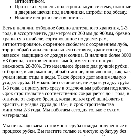
антисептиком.
Протеска в уровень под стропильную систему, оконные
и дверные щечки под наличники, штробы под обсаду.
Нижние венцы из лиственницы.
Есть в наличии отборное бревно длительного хранения, 2-3
года, в ассортименте, диаметром от 260 мм до 900мм, бревно
хранится в штабеле, сортированное по диаметрам,
антисептированое, окоренное скобелем с сохранением луба,
торцы обработаны специальным составом, хранится под
навесом, защищено от дождя и солнца. В наличии более 3000
м3 бревна, заготовленного зимой, имеет остаточную
влажность 20-30%. Это идеальное бревно для ручной рубки,
отборное, выдержанное, обработанное, подвяленное, так, как
учили наши отцы и деды. Такое бревно дает минимальную
усадку сруба. И можно без остановки, не ждать усадку сруба
1-3 года, а приступать сразу к отделочным работам под ключ.
Срок строительства соответственно сокращается до 1 года, в
отличие от сырого бревна, когда нельзя сруб шлифовать и
красить, и усадка сруба до 10%, и срок строительства
минимум 2-3 года. Мы работаем сегодня только с сухим
материалом!
Мы не вкладываем в стоимость сруба отходы полученные в
процессе рубки. Вы платите только за чистую кубатуру без