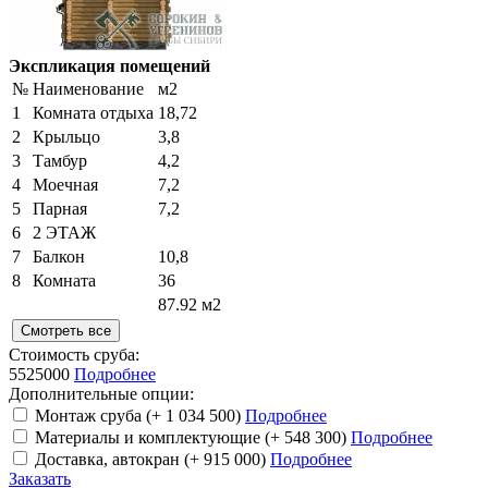
Экспликация помещений
№
Наименование
м2
1
Комната отдыха
18,72
2
Крыльцо
3,8
3
Тамбур
4,2
4
Моечная
7,2
5
Парная
7,2
6
2 ЭТАЖ
7
Балкон
10,8
8
Комната
36
87.92 м2
Смотреть все
Стоимость сруба:
5525000
Подробнее
Дополнительные опции:
Монтаж сруба
(+ 1 034 500)
Подробнее
Материалы и комплектующие
(+ 548 300)
Подробнее
Доставка, автокран
(+ 915 000)
Подробнее
Заказать