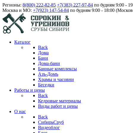
Регионы:
8(800) 222-82-85
+7(383) 227-97-84
по будням 9:00 - 1
Москва и МО:
+7(923) 147-54-84
по будням 9:00 - 18:00 (Москов
Каталог
Back
Дома
Бани
Дома-бани
Банные комплексы
Азъ-Домъ
Храмы и часовни
Беседки
Работы и цены
Back
Кедровые материалы
Виды работ и цены
О нас
Back
СибирьСруб
Видеоблог
Блог