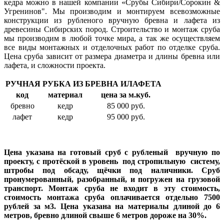
кедра можно в нашей компании «Срубы Сибири/Сорокин &
Угренинов". Мы производим и монтируем всевозможные
конструкции из рубленого вручную бревна и лафета из
древесины Сибирских пород. Строительство и монтаж сруба
мы производим в любой точке мира, а так же осуществляем
все виды монтажных и отделочных работ по отделке сруба.
Цена сруба зависит от размера диаметра и длины бревна или
лафета, и сложности проекта.
РУЧНАЯ РУБКА ИЗ БРЕВНА ИЛАФЕТА
код
материал
цена за м.куб.
бревно
кедр
85 000 руб.
лафет
кедр
95 000 руб.
Цена указана на готовый сруб с рубленый вручную по
проекту, с протёской в уровень под стропильную систему,
штробы под обсаду, щёчки под наличники. Сруб
пронумерованный, разобранный, и погружен на грузовой
транспорт. Монтаж сруба не входит в эту стоимость,
стоимость монтажа сруба оплачивается отдельно 7500
рублей за м3. Цена указана на материалы длиной до 6
метров, бревно длиной свыше 6 метров дороже на 30%.