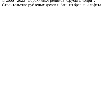
© 2006 - 2025 "Сорокин&Угренинов. Срубы Сибири".
Строительство рубленых домов и бань из бревна и лафета